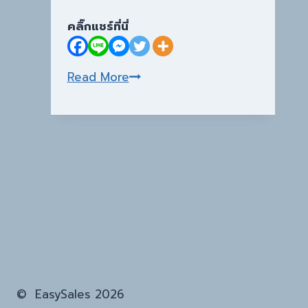
คลิ๊กแชร์ที่นี่
วิธิ
Read More
ปิด
พาสเวิร์ด
แชร์
เน็ตเวิร์ค
เครื่อง
แม่
© EasySales 2026