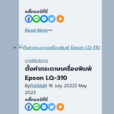
คลิ๊กแชร์ที่นี่
ติด
Read More
ตั้ง
ไดร์
เวอร์
PL2303
การให้บริการ
windows
ตั้งค่ากระดาษเครื่องพิมพ์
11
Epson LQ-310
สำหรับ
DT-
By
PoKMaN
18 July 2022
2 May
100U
2023
คลิ๊กแชร์ที่นี่