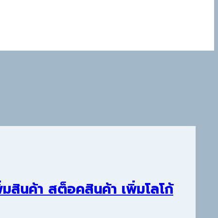
มสินค้า สต็อคสินค้า เพิ่มโลโก้