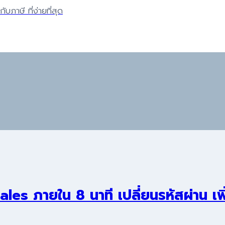
บภาษี ที่ง่ายที่สุด
les ภายใน 8 นาที เปลี่ยนรหัสผ่าน เพิ่